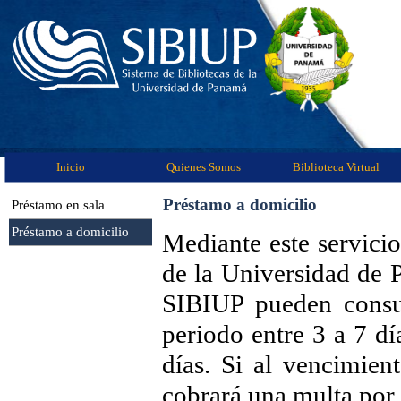
Inicio
Quienes Somos
Biblioteca Virtual
Préstamo a domicilio
Préstamo en sala
Préstamo a domicilio
Mediante este servicio
de la Universidad de P
SIBIUP pueden consul
periodo entre 3 a 7 d
días. Si al vencimien
cobrará una multa por 